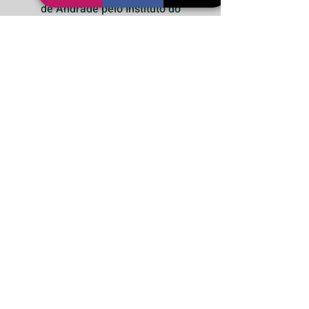
de Andrade pelo Instituto do
Patrimônio Histórico e Artístico
Nacional (Iphan).
Rede Brasileira de Pesquisadores de
Sítios de Memória e Consciência
redebrasitiosmemoria@gmail.com
|
@sitiosmemoriabr