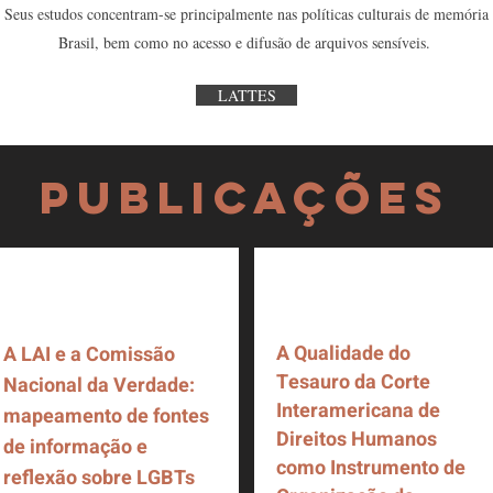
eus estudos concentram-se principalmente nas políticas culturais de memória pa
Brasil, bem como no acesso e difusão de arquivos sensíveis.
LATTES
publicações
A Qualidade do
A LAI e a Comissão
Tesauro da Corte
Nacional da Verdade:
Interamericana de
mapeamento de fontes
Direitos Humanos
de informação e
como Instrumento de
reflexão sobre LGBTs